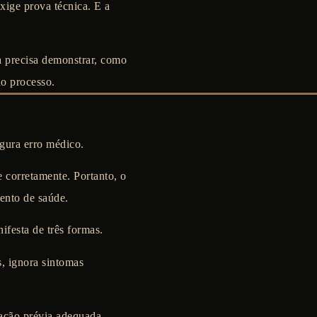
xige prova técnica. E a
ia precisa demonstrar, como
do processo.
gura erro médico.
 corretamente. Portanto, o
mento de saúde.
ifesta de três formas.
s, ignora sintomas
iação prévia adequada,