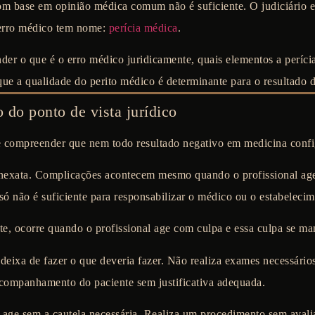
m base em opinião médica comum não é suficiente. O judiciário e
 erro médico tem nome:
perícia médica
.
nder o que é o erro médico juridicamente, quais elementos a períc
que a qualidade do perito médico é determinante para o resultado 
 do ponto de vista jurídico
e compreender que nem todo resultado negativo em medicina confi
nexata. Complicações acontecem mesmo quando o profissional age
 só não é suficiente para responsabilizar o médico ou o estabeleci
te, ocorre quando o profissional age com
culpa
e essa culpa se man
 deixa de fazer o que deveria fazer. Não realiza exames necessário
companhamento do paciente sem justificativa adequada.
l age sem a cautela necessária. Realiza um procedimento sem aval