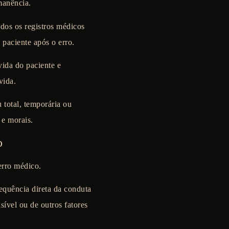
manência.
dos os registros médicos
 paciente após o erro.
vida do paciente e
vida.
 total, temporária ou
 e morais.
o
erro médico.
sequência direta da conduta
ível ou de outros fatores